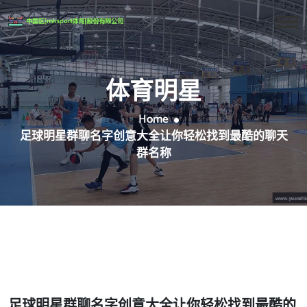
体育明星
Home
足球明星群聊名字创意大全让你轻松找到最酷的聊天
群名称
足球明星群聊名字创意大全让你轻松找到最酷的