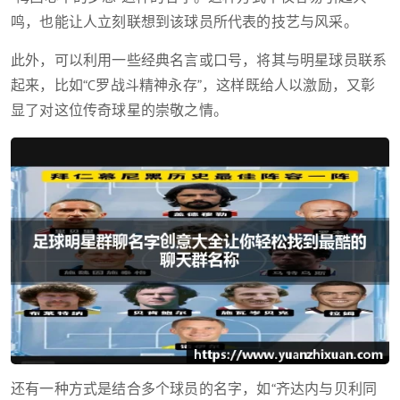
鸣，也能让人立刻联想到该球员所代表的技艺与风采。
此外，可以利用一些经典名言或口号，将其与明星球员联系
起来，比如“C罗战斗精神永存”，这样既给人以激励，又彰
显了对这位传奇球星的崇敬之情。
还有一种方式是结合多个球员的名字，如“齐达内与贝利同