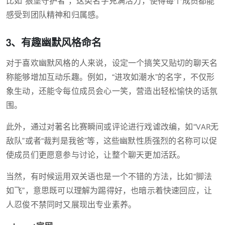
比如“狼堡守护者”，这类名字充满活力，使得每个成员都能
感受到团队精神和归属感。
3、有趣幽默风格命名
对于喜欢幽默风格的人来说，设定一个搞笑又贴切的聊天名
称能够增加互动乐趣。例如，“进攻如潮水”的名字，不仅形
象生动，还能令每位成员会心一笑，营造出轻松愉快的话氛
围。
此外，通过对著名比赛瞬间或评论进行戏谑改编，如“VAR无
敌队”或者“裁判是我爸”等，这些幽默性质强烈的名称可以促
使成员们更愿意参与讨论，让整个聊天更加活跃。
当然，有时候运用双关语也是一个不错的方法，比如“脚法
如飞”，意思既可以理解为踢得好，也暗示着快速回应，让
人忍俊不禁同时又展现出专业素养。