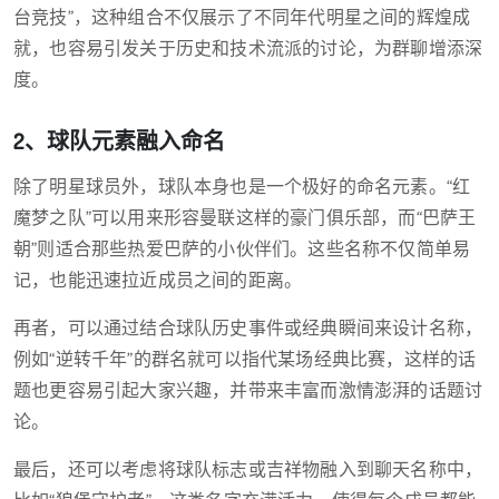
台竞技”，这种组合不仅展示了不同年代明星之间的辉煌成
就，也容易引发关于历史和技术流派的讨论，为群聊增添深
度。
2、球队元素融入命名
除了明星球员外，球队本身也是一个极好的命名元素。“红
魔梦之队”可以用来形容曼联这样的豪门俱乐部，而“巴萨王
朝”则适合那些热爱巴萨的小伙伴们。这些名称不仅简单易
记，也能迅速拉近成员之间的距离。
再者，可以通过结合球队历史事件或经典瞬间来设计名称，
例如“逆转千年”的群名就可以指代某场经典比赛，这样的话
题也更容易引起大家兴趣，并带来丰富而激情澎湃的话题讨
论。
最后，还可以考虑将球队标志或吉祥物融入到聊天名称中，