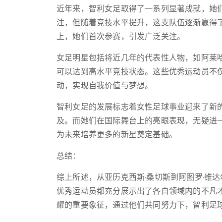
近年来，智利女足取得了一系列显著成就，她
注，但随着竞技水平提升，这支队伍逐渐赢得了
上，她们首次参赛，引发广泛关注。
女足明星包括将近几年的代表性人物，如阿莱
可以达到高水平竞技状态。这些优秀运动员不
动，实现自我价值与梦想。
智利女足的发展标志着女性足球事业迎来了新
及。而她们在国际舞台上的亮眼表现，无疑进
为未来培养更多的新星奠定基础。
总结：
综上所述，从亚历克西斯·桑切斯到阿图罗·维
优秀运动员都充分展示出了各自领域内的不凡
耀的重要象征，通过他们共同努力下，智利足