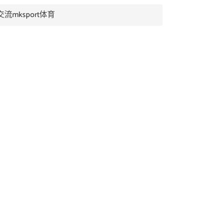
交流mksport体育