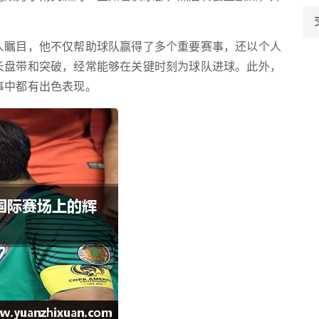
人瞩目，他不仅帮助球队赢得了多个重要赛事，还以个人
长盘带和突破，经常能够在关键时刻为球队进球。此外，
事中都有出色表现。