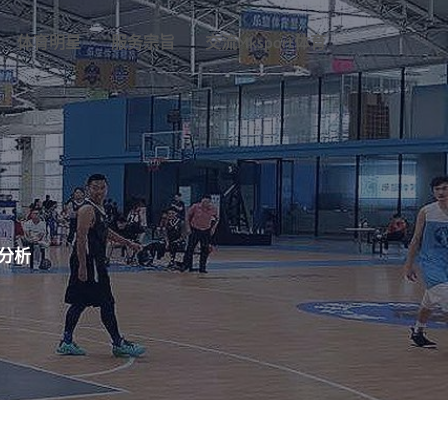
体育明星
服务宗旨
交流mksport体育
分析