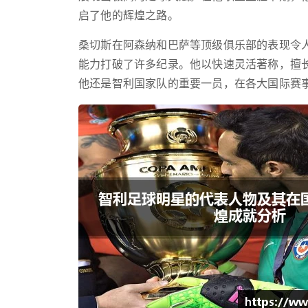
启了他的辉煌之路。
桑切斯在阿森纳和巴萨等顶级俱乐部的表现令
能力打破了许多纪录。他以快速灵活著称，擅
他还是智利国家队的重要一员，在各大国际赛