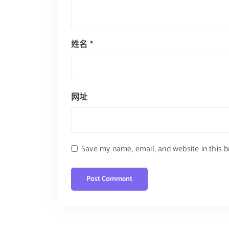
姓名
*
网址
Save my name, email, and website in this 